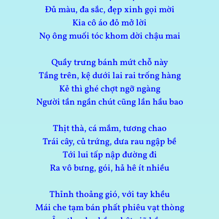
Đủ màu, đa sắc, đẹp xinh gọi mời
Kia cô áo đỏ mở lời
Nọ ông muối tóc khom dời chậu mai
Quầy trưng bánh mứt chỗ này
Tầng trên, kệ dưới lai rai trống hàng
Kẻ thì ghé chợt ngỡ ngàng
Người tần ngần chút cũng lần hầu bao
Thịt thà, cá mắm, tương chao
Trái cây, củ trứng, dưa rau ngập bề
Tới lui tấp nập đường đi
Ra vô bưng, gói, hả hê ít nhiều
Thỉnh thoảng gió, với tay khều
Mái che tạm bán phất phiêu vạt thòng