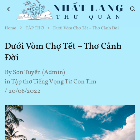
Nhất
Thơ
Home
TẬP THƠ
Dưới Vòm Chợ Tết – Thơ Cảnh Đời
Lang
Hay
Thư
Về
Quán
Cuộc
Dưới Vòm Chợ Tết – Thơ Cảnh
Sống
Đời
By
Sơn Tuyến (Admin)
in
Tập thơ Tiếng Vọng Từ Con Tim
20/06/2022