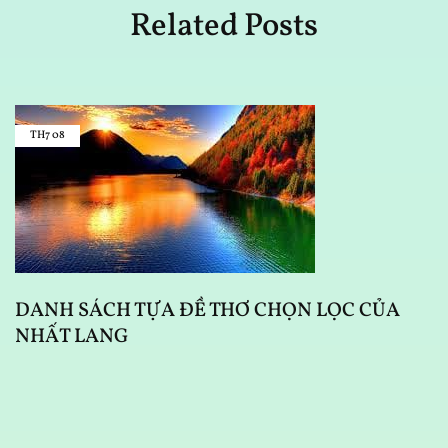
Related Posts
TH7
08
DANH SÁCH TỰA ĐỀ THƠ CHỌN LỌC CỦA
NHẤT LANG
D