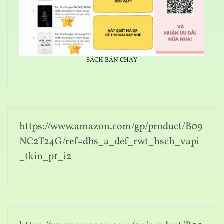
SÁCH BÁN CHẠY
https://www.amazon.com/gp/product/B09
NC2T24G/ref=dbs_a_def_rwt_hsch_vapi
_tkin_p1_i2