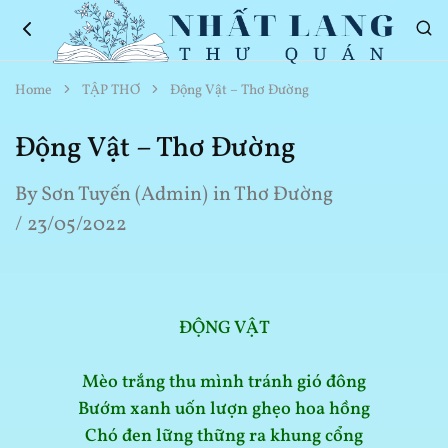
Nhất
Thơ
Home
TẬP THƠ
Động Vật – Thơ Đường
Lang
Hay
Thư
Về
Quán
Cuộc
Động Vật – Thơ Đường
Sống
By
Sơn Tuyến (Admin)
in
Thơ Đường
23/05/2022
ĐỘNG VẬT
Mèo trắng thu mình tránh gió đông
Bướm xanh uốn lượn ghẹo hoa hồng
Chó đen lững thững ra khung cổng