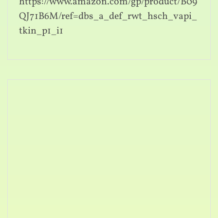
https://www.amazon.com/gp/product/B09
QJ71B6M/ref=dbs_a_def_rwt_hsch_vapi_
tkin_p1_i1