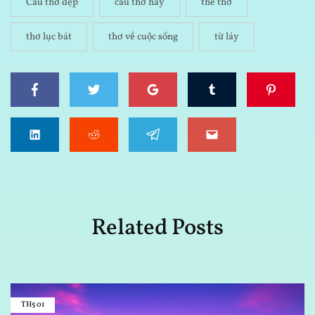
Câu thơ đẹp
câu thơ hay
thể thơ
thơ lục bát
thơ về cuộc sống
từ láy
Related Posts
TH5
01