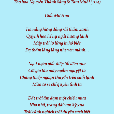
Thơ họa Nguyễn Thành Sáng & Tam Muội (104)
Giấc Mơ Hoa
Tia nắng hừng đông rải thảm xanh
Quỳnh hoa hé nụ ngát hương lành
Mây trôi lơ lửng in hồ biếc
Dạ thắm lâng lâng nhẹ vén mành…
Ngọt ngào giấc điệp tối đêm qua
Cỡi gió lùa mây ngắm nguyệt tà
Chàng thiếp ngoạn thuyền trên suối lạnh
Màn tơ se chỉ quyện tình ta
Đất trời ảm đạm một chiều mưa
Nho nhã, trang đài vạn kỷ xưa
Trái cảnh nghịch trời duyên cách biệt