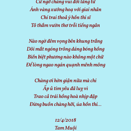
Cứ ngỡ chàng vui đời lãng tử
Ánh vàng xướng hoạ với giai nhân
Chí trai thoả ý hồn thi sĩ
Tô thắm vườn thơ trỗi tiếng ngân
Nào ngờ đêm vọng bên khung trắng
Dõi mắt ngóng trông dáng bóng hồng
Biền biệt phương nào không một chữ
Để lòng ngao ngán quạnh mênh mông
Chàng ơi hờn giận nữa mà chi
Ấp ủ tim yêu đã luỵ vì
Trao cả trái hồng hoà nhịp đập
Đừng buồn chàng hỡi, úa hồn thi…
12/4/2018
Tam Muội