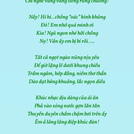
Chỉ nghe văng vẳng tiếng rung chuông!
Nầy! Hi hi…chồng “oác” kinh khủng
Đó! Em nhớ quá mình ơi
Kia! Ngủ ngon nhé hỡi chồng
Nọ! Vần ấy em bị bí rồi…..
Tất cả ngọt ngào nũng nịu yêu
Để giờ lặng lẽ dưới khung chiều
Trầm ngâm, hớp đắng, niềm thơ thẩn
Dào dạt bâng khuâng, lắc ngọn diều
Khúc nhạc dịu dàng của ái ân
Phả vào sóng nước gợn lăn tăn
Thuyền duyên chầm chậm bơi trên ấy
Êm ả lâng lâng điệp khúc đàn!