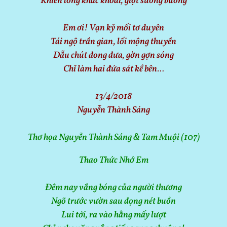
Khiến lòng khắc khoải, giọt sương buông
Em ơi! Vạn kỷ mối tơ duyên
Tái ngộ trần gian, lối mộng thuyền
Dẫu chút đong đưa, gờn gợn sóng
Chỉ làm hai đứa sát kề bên…
13/4/2018
Nguyễn Thành Sáng
Thơ họa Nguyễn Thành Sáng & Tam Muội (107)
Thao Thức Nhớ Em
Đêm nay vắng bóng của người thương
Ngõ trước vườn sau đọng nét buồn
Lui tới, ra vào hằng mấy lượt