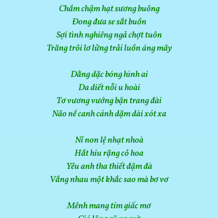
Chầm chậm hạt sương buông
Đong đưa se sắt buồn
Sợi tình nghiêng ngả chợt tuôn
Trăng trôi lơ lửng trải luồn áng mây
Dằng dặc bóng hình ai
Da diết nỗi u hoài
Tơ vương vướng bận trang đài
Não nề canh cánh dặm dài xót xa
Nỉ non lệ nhạt nhoà
Hắt hiu rặng cỏ hoa
Yêu anh tha thiết đậm đà
Vắng nhau một khắc sao mà bơ vơ
Mênh mang tím giấc mơ