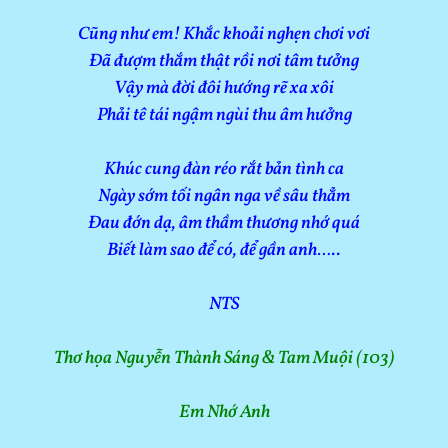
Cũng như em! Khắc khoải nghẹn chơi vơi
Đã đượm thắm thật rồi nơi tâm tưởng
Vậy mà đời đôi hướng rẽ xa xôi
Phải tê tái ngậm ngùi thu âm hưởng
Khúc cung đàn réo rắt bản tình ca
Ngày sớm tối ngân nga về sâu thẳm
Đau đớn dạ, âm thầm thương nhớ quá
Biết làm sao để có, để gần anh…..
NTS
Thơ họa Nguyễn Thành Sáng & Tam Muội (103)
Em Nhớ Anh