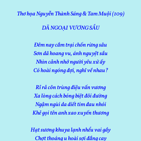
Thơ họa Nguyễn Thành Sáng & Tam Muội (109)
DÃ NGOẠI VƯƠNG SẦU
Đêm nay cắm trại chốn rừng sâu
Sơn dã hoang vu, ánh nguyệt sầu
Nhìn cảnh nhớ người yêu xứ ấy
Có hoài ngóng đợi, nghĩ về nhau?
Rỉ rả côn trùng điệu vấn vương
Xa lòng cách bóng biệt đôi đường
Ngậm ngùi da diết tim đau nhói
Khẻ gọi tên anh xao xuyến thương
Hạt sương khuya lạnh nhểu vai gầy
Chợt thoáng u hoài sợi đắng cay