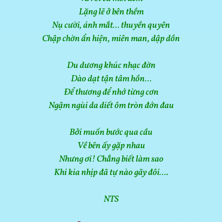
Lặng lẽ ở bên thềm
Nụ cười, ánh mắt… thuyền quyên
Chập chờn ẩn hiện, miên man, dập dồn
Du dương khúc nhạc đờn
Dào dạt tận tâm hồn…
Để thương để nhớ từng cơn
Ngậm ngùi da diết ôm tròn đớn đau
Bởi muốn bước qua cầu
Về bên ấy gặp nhau
Nhưng ơi! Chẳng biết làm sao
Khi kia nhịp đã tự nào gãy đôi….
NTS