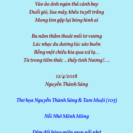
Vào ảo ảnh ngàn thả cánh bay
Đuổi gió, lùa mây, khều tuyết trắng
Mong tìm gặp lại bóng hình ai
Ba năm thắm thoát mối tơ vương
Lúc nhạc du dương lúc sáo buồn
Bỗng một chiều kia qua xứ lạ…
Từ trong tiềm thức …thấy tình Nương!….
12/4/2018
Nguyễn Thành Sáng
Thơ họa Nguyễn Thành Sáng & Tam Muội (105)
Nỗi Nhớ Mênh Mông
Đêm đối bóng miên man nỗi nhớ