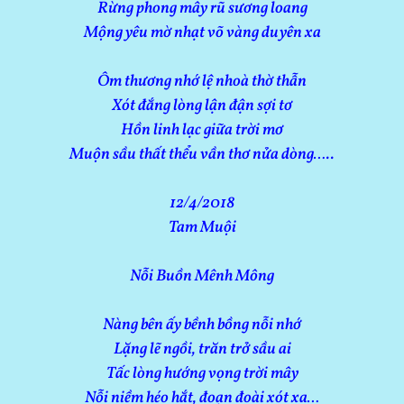
Rừng phong mây rũ sương loang
Mộng yêu mờ nhạt võ vàng duyên xa
Ôm thương nhớ lệ nhoà thờ thẫn
Xót đắng lòng lận đận sợi tơ
Hồn linh lạc giữa trời mơ
Muộn sầu thất thểu vần thơ nửa dòng…..
12/4/2018
Tam Muội
Nỗi Buồn Mênh Mông
Nàng bên ấy bềnh bồng nỗi nhớ
Lặng lẽ ngồi, trăn trở sầu ai
Tấc lòng hướng vọng trời mây
Nỗi niềm héo hắt, đoạn đoài xót xa…