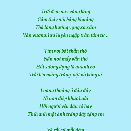
Trời đêm nay vắng lặng
Cảm thấy nỗi bâng khuâng
Thả lòng hướng vọng xa xăm
Vấn vương, lưu luyến ngập tràn tâm tư…
Tìm vơi bớt thẫn thờ
Nắn nót mấy vần thơ
Hốt sương đọng lá quanh bờ
Trải lên mảng trắng, vật vờ bóng ai
Loáng thoáng ở đâu đây
Nỉ non điệp khúc hoài
Hỡi người yêu dấu có hay
Tình anh một ánh trăng đầy tặng em
Và rồi cứ mỗi đêm