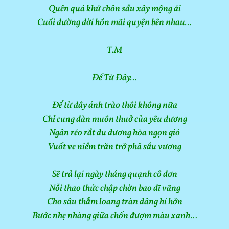
Quên quá khứ chôn sầu xây mộng ái
Cuối đường đời hồn mãi quyện bên nhau…
T.M
Để Từ Đây…
Để từ đây ánh trào thôi không nữa
Chỉ cung đàn muôn thuở của yêu đương
Ngân réo rắt du dương hòa ngọn gió
Vuốt ve niềm trăn trở phả sầu vương
Sẽ trả lại ngày tháng quạnh cô đơn
Nỗi thao thức chập chờn bao dĩ vãng
Cho sâu thẳm loang tràn dâng hí hởn
Bước nhẹ nhàng giữa chốn đượm màu xanh…