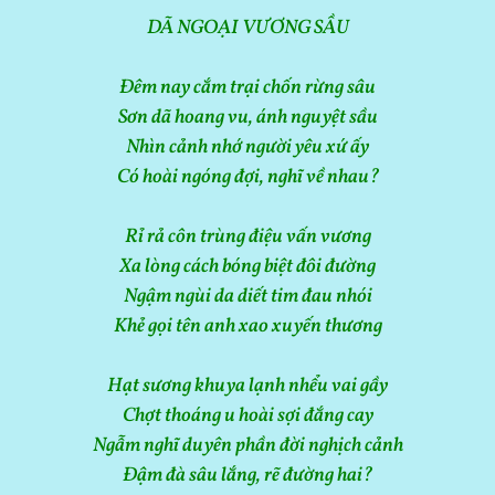
DÃ NGOẠI VƯƠNG SẦU
Đêm nay cắm trại chốn rừng sâu
Sơn dã hoang vu, ánh nguyệt sầu
Nhìn cảnh nhớ người yêu xứ ấy
Có hoài ngóng đợi, nghĩ về nhau?
Rỉ rả côn trùng điệu vấn vương
Xa lòng cách bóng biệt đôi đường
Ngậm ngùi da diết tim đau nhói
Khẻ gọi tên anh xao xuyến thương
Hạt sương khuya lạnh nhểu vai gầy
Chợt thoáng u hoài sợi đắng cay
Ngẫm nghĩ duyên phần đời nghịch cảnh
Đậm đà sâu lắng, rẽ đường hai?