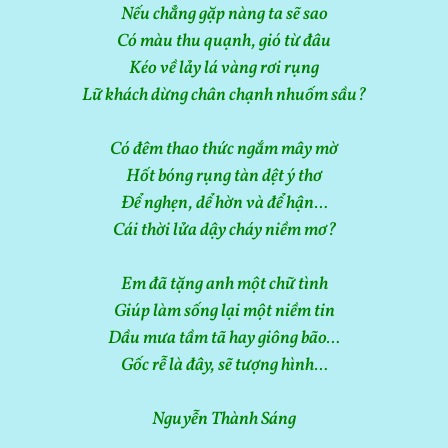
Nếu chẳng gặp nàng ta sẽ sao
Có màu thu quạnh, gió từ đâu
Kéo về lảy lá vàng rơi rụng
Lữ khách dừng chân chạnh nhuốm sầu?
Có đêm thao thức ngắm mây mờ
Hốt bóng rụng tàn dệt ý thơ
Để nghẹn, dể hờn và để hận…
Cái thời lửa dậy cháy niềm mơ?
Em đã tặng anh một chữ tình
Giúp làm sống lại một niềm tin
Dầu mưa tầm tã hay giông bão…
Gốc rễ là đây, sẽ tượng hình…
Nguyễn Thành Sáng