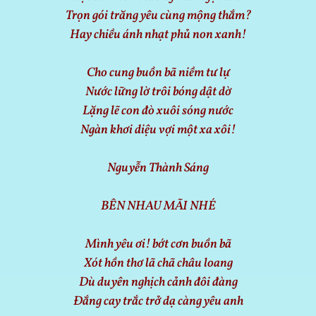
Trọn gói trăng yêu cùng mộng thắm?
Hay chiều ánh nhạt phủ non xanh!
Cho cung buồn bã niềm tư lự
Nước lững lờ trôi bóng dật dờ
Lặng lẽ con đò xuôi sóng nước
Ngàn khơi diệu vợi một xa xôi!
Nguyễn Thành Sáng
BÊN NHAU MÃI NHÉ
Mình yêu ơi! bớt cơn buồn bã
Xót hồn thơ lã chã châu loang
Dù duyên nghịch cảnh đôi đàng
Đắng cay trắc trở dạ càng yêu anh