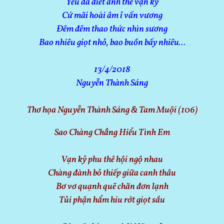
Yêu da diết ánh thề vạn kỷ
Cứ mãi hoài âm ỉ vấn vương
Đêm đêm thao thức nhìn sương
Bao nhiêu giọt nhỏ, bao buồn bấy nhiêu…
13/4/2018
Nguyễn Thành Sáng
Thơ họa Nguyễn Thành Sáng & Tam Muội (106)
Sao Chàng Chẳng Hiểu Tình Em
Vạn kỷ phu thê hội ngộ nhau
Chàng đành bỏ thiếp giữa canh thâu
Bơ vơ quạnh quẽ chăn đơn lạnh
Tủi phận hẩm hiu rớt giọt sầu