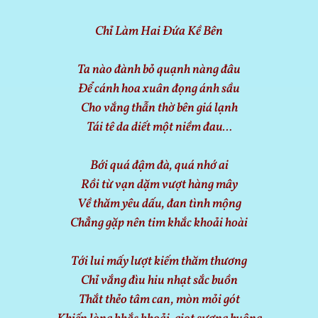
Chỉ Làm Hai Đứa Kề Bên
Ta nào đành bỏ quạnh nàng đâu
Để cánh hoa xuân đọng ánh sầu
Cho vắng thẫn thờ bên giá lạnh
Tái tê da diết một niềm đau…
Bới quá đậm đà, quá nhớ ai
Rồi từ vạn dặm vượt hàng mây
Về thăm yêu dấu, đan tình mộng
Chẳng gặp nên tim khắc khoải hoài
Tới lui mấy lượt kiếm thăm thương
Chỉ vắng đìu hiu nhạt sắc buồn
Thắt thẻo tâm can, mòn mỏi gót