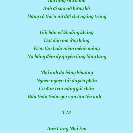
Gió lộng rũ xa mờ
Anh ơi sao nỡ hững hờ
Dáng cô thiếu nữ đợi chờ ngóng trông
Gởi hồn về khoảng không
Dạt dào má ửng hồng
Đêm tàn hoài niệm mênh mông
Nụ hồng đêm ấy quyện lòng lâng lâng
Nhớ anh dạ bâng khuâng
Nghèn nghẹn tủi duyên phần
Cô đơn trĩu nặng gót chân
Bần thần thầm gọi vạn lần tên anh…
T.M
Anh Cũng Nhớ Em