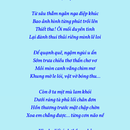
Từ sâu thẳm ngân nga điệp khúc
Bao ảnh hình từng phút trồi lên
Thiết tha! Ôi mối duyên tình
Lại đành thui thủi riêng mình lẻ loi
Để quạnh quẽ, ngậm ngùi u ẩn
Sớm trưa chiều thơ thẩn chơ vơ
Mỏi mòn canh vắng chìm mơ
Khung mờ le lói, vật vờ bóng thu…
Còn ở ta mịt mù lam khói
Dưới ráng tà phủ lối chân đơn
Hồn thương trước mặt chập chờn
Xoa em chẳng được… từng cơn não nề