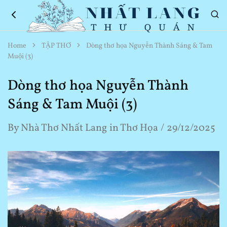
Nhất
Thơ
Home
TẬP THƠ
Dòng thơ họa Nguyễn Thành Sáng & Tam
Lang
Hay
Muội (3)
Thư
Về
Quán
Cuộc
Sống
Dòng thơ họa Nguyễn Thành
Sáng & Tam Muội (3)
By
Nhà Thơ Nhất Lang
in
Thơ Họa
29/12/2025