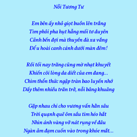
Nỗi Tương Tư
Em bên ấy nhỏ giọt buồn lên trắng
Tìm phôi pha hụt hẫng mối tơ duyên
Cảnh bến đợi mà thuyền đà xa vắng
Để u hoài canh cánh dưới màn đêm!
Rồi tối nay trăng cũng mờ nhạt khuyết
Khiến cõi lòng da diết của em đang…
Chìm thổn thức ngập tràn bao luyến nhớ
Dấy thêm nhiều trăn trở, nỗi bâng khuâng
Gặp nhau chi cho vương vấn hằn sâu
Trời quạnh quẽ ôm sầu tim héo hắt
Nhìn ánh vàng vỡ nát rụng về đâu
Ngàn ảm đạm cuốn vào trong khóe mắt…