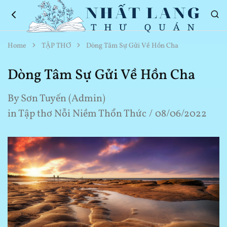
Nhất
Thơ
Home
TẬP THƠ
Dòng Tâm Sự Gửi Về Hồn Cha
Lang
Hay
Thư
Về
Quán
Cuộc
Dòng Tâm Sự Gửi Về Hồn Cha
Sống
By
Sơn Tuyến (Admin)
in
Tập thơ Nỗi Niềm Thổn Thức
08/06/2022