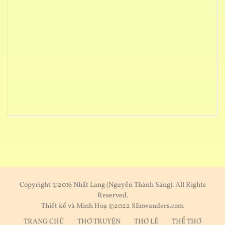
Copyright ©2016 Nhất Lang (Nguyễn Thành Sáng). All Rights
Reserved.
Thiết kế và Minh Hoạ ©2022 SEnwanders.com
TRANG CHỦ
THƠ TRUYỆN
THƠ LẺ
THỂ THƠ