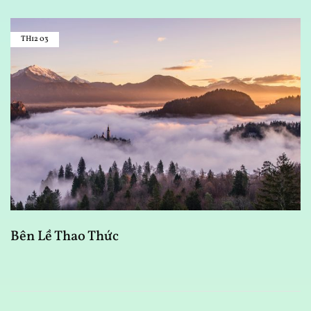
TH12
03
Bên Lề Thao Thức
T