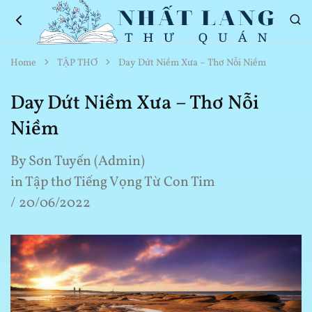
Nhất
Thơ
Home
TẬP THƠ
Day Dứt Niềm Xưa – Thơ Nỗi Niềm
Lang
Hay
Thư
Về
Quán
Cuộc
Day Dứt Niềm Xưa – Thơ Nỗi
Sống
Niềm
By
Sơn Tuyến (Admin)
in
Tập thơ Tiếng Vọng Từ Con Tim
20/06/2022