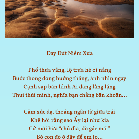
Day Dứt Niềm Xưa
Phố thưa vắng, lộ trưa hè oi nắng
Bước thong dong hướng thẳng, ánh nhìn ngay
Cạnh sạp bán hình Ai đang lẳng lặng
Thui thủi mình, nghĩa bạn chẳng băn khoăn…
Cảm xúc dạ, thoáng ngân từ giữa trái
Khẽ hỏi rằng sao Ấy lại như kia
Cứ mỗi bữa “chủ dìa, đò gác mái”
Bỏ con đò ở đấy để em lo…