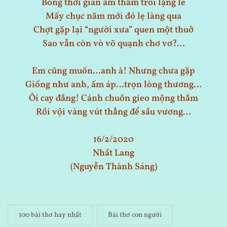
Bóng thời gian âm thầm trôi lặng lẽ
Mấy chục năm mới đó lẹ làng qua
Chợt gặp lại “người xưa” quen một thuở
Sao vẫn còn vò võ quạnh chơ vơ?…
Em cũng muốn…anh à! Nhưng chưa gặp
Giống như anh, ấm áp…trọn lòng thương…
Ôi cay đắng! Cánh chuồn gieo mộng thắm
Rồi vội vàng vút thẳng để sầu vương…
16/2/2020
Nhất Lang
(Nguyễn Thành Sáng)
100 bài thơ hay nhất
Bài thơ con người