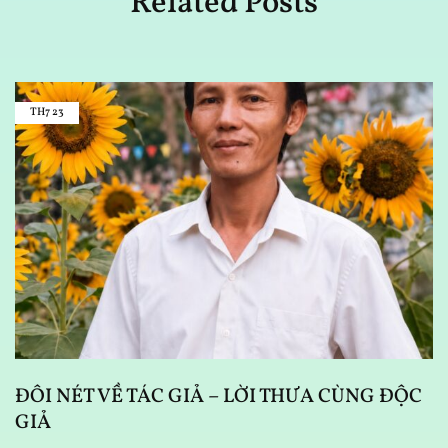
Related Posts
TH7
23
ĐÔI NÉT VỀ TÁC GIẢ – LỜI THƯA CÙNG ĐỘC
T
GIẢ