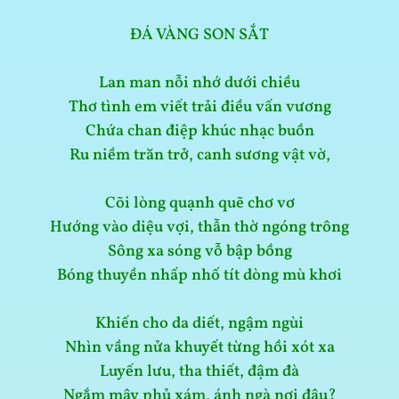
ĐÁ VÀNG SON SẮT
Lan man nỗi nhớ dưới chiều
Thơ tình em viết trải điều vấn vương
Chứa chan điệp khúc nhạc buồn
Ru niềm trăn trở, canh sương vật vờ,
Cõi lòng quạnh quẽ chơ vơ
Hướng vào diệu vợi, thẫn thờ ngóng trông
Sông xa sóng vỗ bập bồng
Bóng thuyền nhấp nhố tít dòng mù khơi
Khiến cho da diết, ngậm ngùi
Nhìn vầng nửa khuyết từng hồi xót xa
Luyến lưu, tha thiết, đậm đà
Ngắm mây phủ xám, ánh ngà nơi đâu?