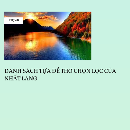
TH7
08
DANH SÁCH TỰA ĐỀ THƠ CHỌN LỌC CỦA
NHẤT LANG
D