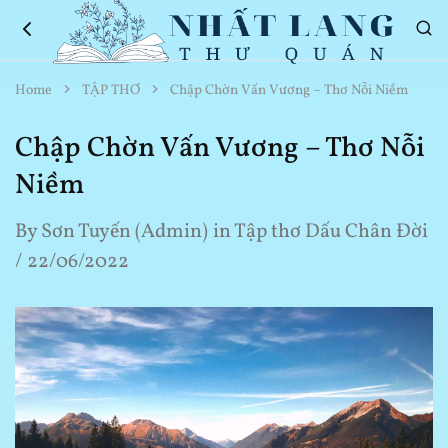
Nhất
Thơ
Home
TẬP THƠ
Chập Chờn Vấn Vương – Thơ Nỗi Niềm
Lang
Hay
Thư
Về
Quán
Cuộc
Chập Chờn Vấn Vương – Thơ Nỗi
Sống
Niềm
By
Sơn Tuyến (Admin)
in
Tập thơ Dấu Chân Đời
22/06/2022