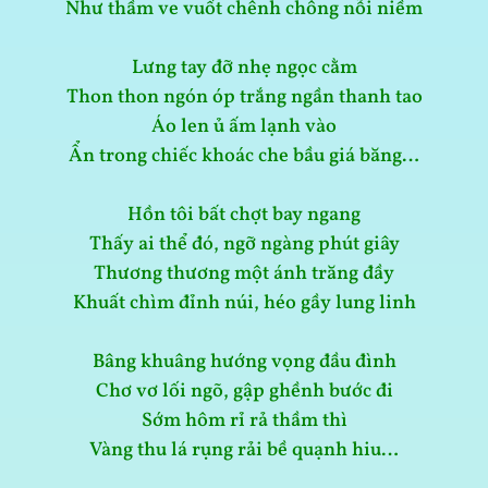
Như thầm ve vuốt chênh chông nỗi niềm
Lưng tay đỡ nhẹ ngọc cằm
Thon thon ngón óp trắng ngần thanh tao
Áo len ủ ấm lạnh vào
Ẩn trong chiếc khoác che bầu giá băng…
Hồn tôi bất chợt bay ngang
Thấy ai thể đó, ngỡ ngàng phút giây
Thương thương một ánh trăng đầy
Khuất chìm đỉnh núi, héo gầy lung linh
Bâng khuâng hướng vọng đầu đình
Chơ vơ lối ngõ, gập ghềnh bước đi
Sớm hôm rỉ rả thầm thì
Vàng thu lá rụng rải bề quạnh hiu…