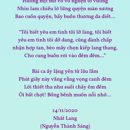
Hướng mịt mờ vò võ nghẹn tơ vương
Nhìn lam chiều lờ lững quyện màn sương
Bao cuốn quyện, bấy buồn thương da diết…
“Tôi biết yêu em tình tôi lỡ làng, tôi biết
yêu em tình tôi dở dang, cũng đành chấp
nhận hợp tan, bèo mây chọn kiếp lang thang,
Cho cung buồn rơi vào đêm đêm…”
Bài ca ấy lặng yên từ lâu lắm
Phút giây này văng vẳng vọng canh đêm
Lời thiết tha như suối chảy êm đềm
Ôi bất chợt! Bồng bềnh muôn nỗi nhớ…
14/11/2020
Nhất Lang
(Nguyễn Thành Sáng)