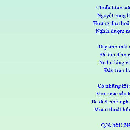
Chuỗi hôm sớm
Nguyệt cung l
Hương dịu thoản
Nghĩa đượm nồ
Đây ánh mắt 
Đó êm đềm c
Nọ lai láng v
Đấy tràn l
Có những tối 
Man mác sầu k
Da diết nhớ ngh
Muốn thoắt hồn
Q.N. hỡi! Bi