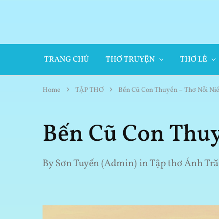
TRANG CHỦ
THƠ TRUYỆN
THƠ LẺ
Home
TẬP THƠ
Bến Cũ Con Thuyền – Thơ Nỗi Ni
Bến Cũ Con Thuy
By
Sơn Tuyến (Admin)
in
Tập thơ Ánh Tr