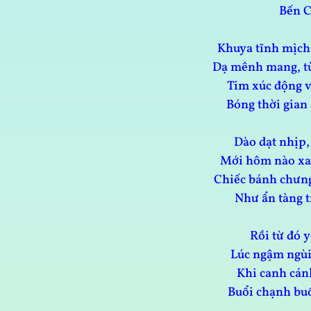
Bến 
Khuya tĩnh mịch 
Dạ mênh mang, từ
Tim xúc động v
Bóng thời gian
Dào dạt nhịp,
Mới hôm nào xao
Chiếc bánh chưng
Như ẩn tàng t
Rồi từ đó 
Lúc ngậm ngùi,
Khi canh cán
Buổi chạnh buồ