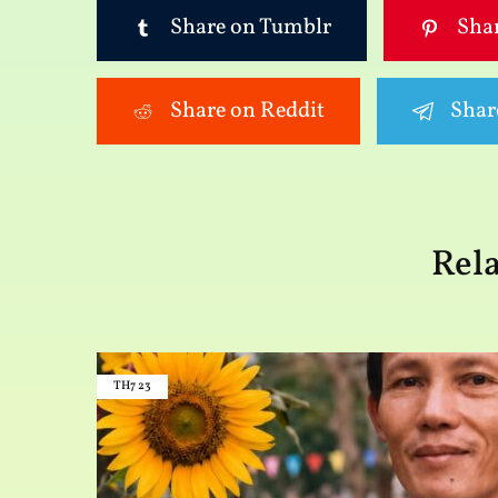
Share on Tumblr
Shar
Share on Reddit
Shar
Rela
TH7
23