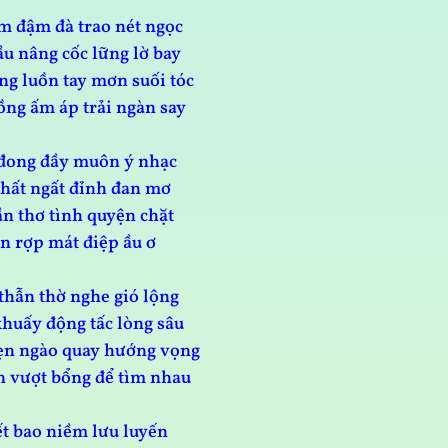
 đậm đà trao nét ngọc
ầu nâng cốc lững lờ bay
g luồn tay mơn suối tóc
ng ấm áp trải ngàn say
đong đầy muôn ý nhạc
hất ngất đỉnh đan mơ
ần thơ tình quyện chặt
an rợp mát điệp ầu ơ
thẫn thờ nghe gió lộng
huấy động tấc lòng sâu
ẹn ngào quay hướng vọng
 vượt bổng để tìm nhau
ết bao niềm lưu luyến