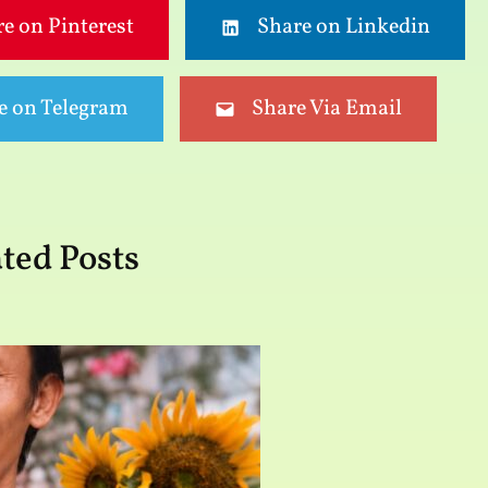
e on Pinterest
Share on Linkedin
e on Telegram
Share Via Email
ted Posts