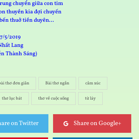
rung chuyển giữa con tim
on thuyền kia đợi chuyến
i bến thuở tiền duyên…
7/5/2019
Nhất Lang
ễn Thành Sáng)
bài thơ đơn giản
Bài thơ ngắn
cảm xúc
thơ lục bát
thơ về cuộc sống
từ láy
are on Twitter
Share on Google+