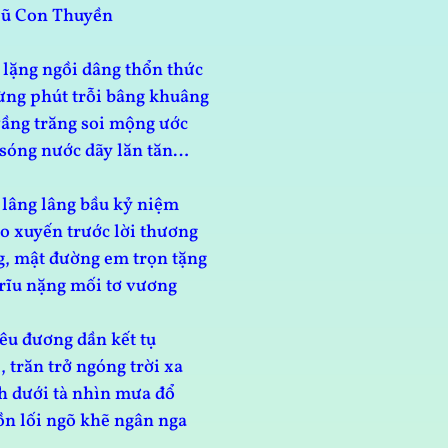
Cũ Con Thuyền
lặng ngồi dâng thổn thức
ng phút trỗi bâng khuâng
ầng trăng soi mộng ước
 sóng nước dãy lăn tăn…
 lâng lâng bầu kỷ niệm
 xuyến trước lời thương
, mật đường em trọn tặng
rĩu nặng mối tơ vương
yêu đương dần kết tụ
 trăn trở ngóng trời xa
h dưới tà nhìn mưa đổ
n lối ngõ khẽ ngân nga