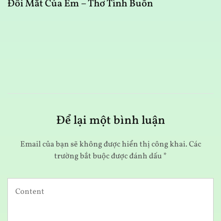
Đôi Mắt Của Em – Thơ Tình Buồn
N
Để lại một bình luận
Email của bạn sẽ không được hiển thị công khai.
Các
trường bắt buộc được đánh dấu
*