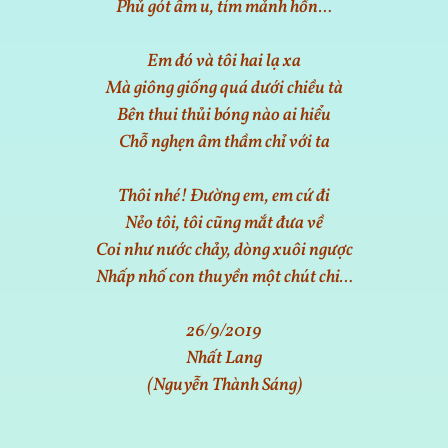
Phủ gót âm u, tím mảnh hồn…
Em đó và tôi hai lạ xa
Mà giông giống quá dưới chiều tà
Bên thui thủi bóng nào ai hiểu
Chỗ nghẹn âm thầm chỉ với ta
Thôi nhé! Đường em, em cứ đi
Nẻo tôi, tôi cũng mắt đưa về
Coi như nước chảy, dòng xuôi ngược
Nhấp nhố con thuyền một chút chi…
26/9/2019
Nhất Lang
(Nguyễn Thành Sáng)