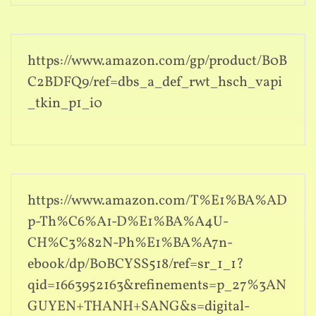
https://www.amazon.com/gp/product/B0B
C2BDFQ9/ref=dbs_a_def_rwt_hsch_vapi
_tkin_p1_i0
https://www.amazon.com/T%E1%BA%AD
p-Th%C6%A1-D%E1%BA%A4U-
CH%C3%82N-Ph%E1%BA%A7n-
ebook/dp/B0BCYSS518/ref=sr_1_1?
qid=1663952163&refinements=p_27%3AN
GUYEN+THANH+SANG&s=digital-