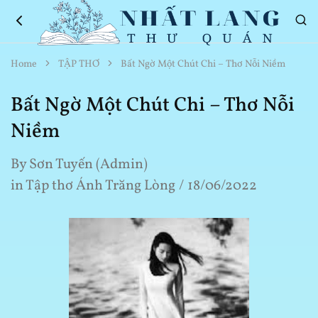
Nhất
Thơ
Home
TẬP THƠ
Bất Ngờ Một Chút Chi – Thơ Nỗi Niềm
Lang
Hay
Thư
Về
Quán
Cuộc
Bất Ngờ Một Chút Chi – Thơ Nỗi
Sống
Niềm
By
Sơn Tuyến (Admin)
in
Tập thơ Ánh Trăng Lòng
18/06/2022