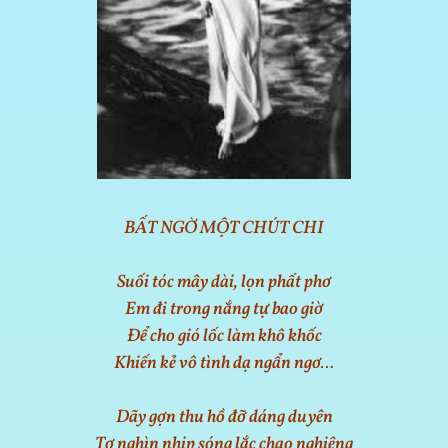
BẤT NGỜ MỘT CHÚT CHI
Suối tóc mây dài, lọn phất phơ
Em đi trong nắng tự bao giờ
Để cho gió lốc làm khô khốc
Khiến kẻ vô tình dạ ngẩn ngơ…
Dãy gợn thu hồ đỡ dáng duyên
Tợ nghìn nhịp sóng lắc chao nghiêng