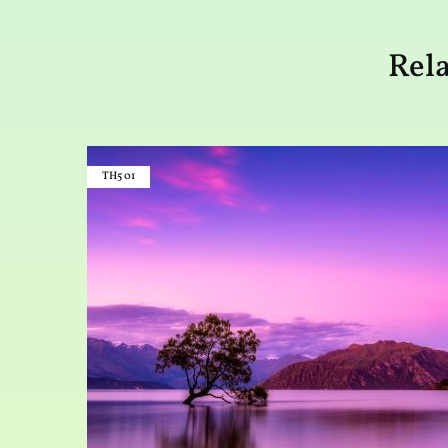
Rela
TH5
01