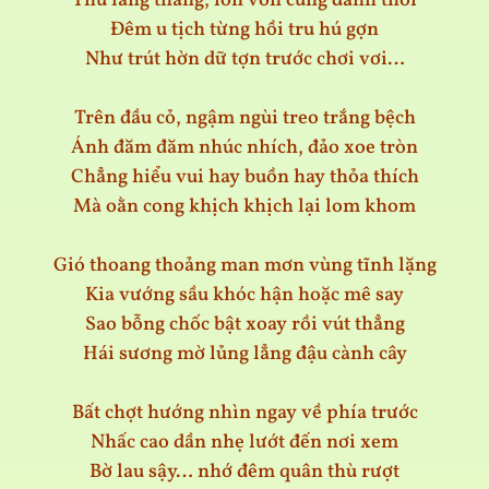
Thú lang thang, lởn vởn cũng đành thôi
Đêm u tịch từng hồi tru hú gợn
Như trút hờn dữ tợn trước chơi vơi…
Trên đầu cỏ, ngậm ngùi treo trắng bệch
Ánh đăm đăm nhúc nhích, đảo xoe tròn
Chẳng hiểu vui hay buồn hay thỏa thích
Mà oằn cong khịch khịch lại lom khom
Gió thoang thoảng man mơn vùng tĩnh lặng
Kia vướng sầu khóc hận hoặc mê say
Sao bỗng chốc bật xoay rồi vút thẳng
Hái sương mờ lủng lẳng đậu cành cây
Bất chợt hướng nhìn ngay về phía trước
Nhấc cao dần nhẹ lướt đến nơi xem
Bờ lau sậy… nhớ đêm quân thù rượt