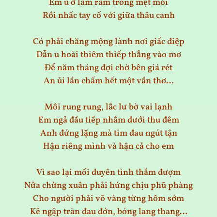
Em ú ớ lâm râm trong mệt mỏi
Rồi nhấc tay cố với giữa thâu canh
Có phải chăng mộng lành nơi giấc điệp
Dẫn u hoài thiêm thiếp thẳng vào mơ
Để năm tháng đợi chờ bên giá rét
An ủi lần chấm hết một vần thơ…
Môi rung rung, lắc lư bờ vai lạnh
Em ngả đầu tiếp nhắm dưới thu đêm
Anh đứng lặng mà tim đau ngút tận
Hận riêng mình và hận cả cho em
Vì sao lại mối duyên tình thắm đượm
Nửa chừng xuân phải hứng chịu phũ phàng
Cho người phải võ vàng từng hôm sớm
Kẻ ngập tràn đau đớn, bóng lang thang…