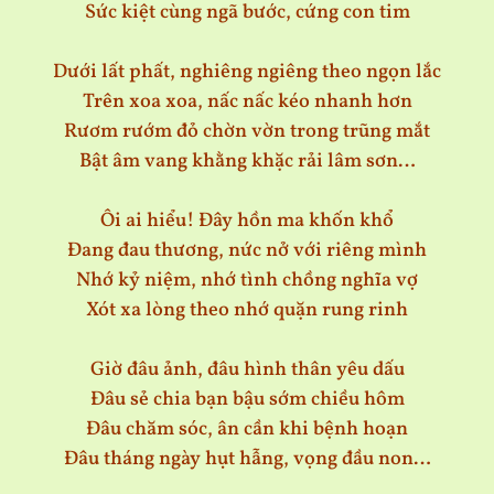
Sức kiệt cùng ngã bước, cứng con tim
Dưới lất phất, nghiêng ngiêng theo ngọn lắc
Trên xoa xoa, nấc nấc kéo nhanh hơn
Rươm rướm đỏ chờn vờn trong trũng mắt
Bật âm vang khằng khặc rải lâm sơn…
Ôi ai hiểu! Đây hồn ma khốn khổ
Đang đau thương, nức nở với riêng mình
Nhớ kỷ niệm, nhớ tình chồng nghĩa vợ
Xót xa lòng theo nhớ quặn rung rinh
Giờ đâu ảnh, đâu hình thân yêu dấu
Đâu sẻ chia bạn bậu sớm chiều hôm
Đâu chăm sóc, ân cần khi bệnh hoạn
Đâu tháng ngày hụt hẫng, vọng đầu non…