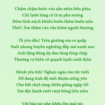
Chầm chậm bước vào sân nhìn bốn phía
Chỉ lạnh lùng cỏ lá tụ pha sương
Đêm tĩnh mịch khiến buồn thêm buồn nữa
Thôi! Âm thầm vào cửa kiếm người thương
Ôi yêu dấu! Trên giường em co quắp
Suối nhung huyền nghiêng đắp má xanh xao
Anh lặng đứng dạ đau từng từng chập
Thương vợ hiền cô quạnh lạnh canh thâu
Mình yêu hỡi! Nghẹn ngào ôm tức tưởi
Dở dang tình độ mới đượm nồng yêu
Cho bất chợt ráng chiều giăng ngập lối
Em độc hành rười rượi bóng liêu xiêu
Với bàn tay nhẹ khều lên mái tóc