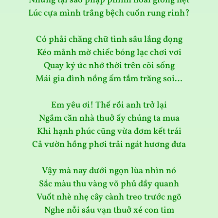
Nhưng tại sao phập phình hoài giống hệt
Lúc cựa mình trắng bệch cuốn rung rinh?
Có phải chăng chữ tình sâu lắng đọng
Kéo mảnh mờ chiếc bóng lạc chơi vơi
Quay ký ức nhớ thời trên cõi sống
Mái gia đình nồng ấm tắm trăng soi…
Em yêu ơi! Thế rồi anh trở lại
Ngắm căn nhà thuở ấy chúng ta mua
Khi hạnh phúc cũng vừa đơm kết trái
Cả vườn hồng phơi trải ngát hương đưa
Vậy mà nay dưới ngọn lùa nhìn nó
Sắc màu thu vàng võ phủ dầy quanh
Vuốt nhè nhẹ cây cành treo trước ngõ
Nghe nỗi sầu vạn thuở xé con tim