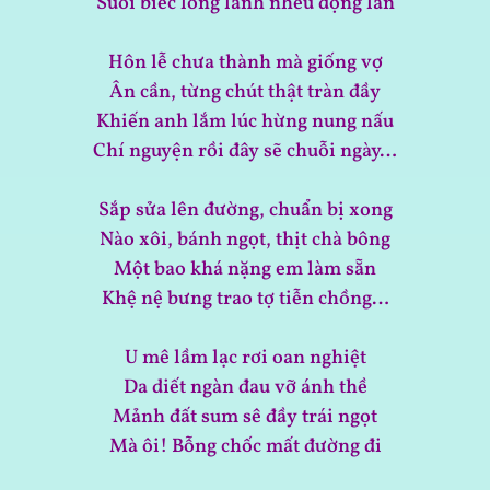
Suối biếc long lanh nhểu đọng lằn
Hôn lễ chưa thành mà giống vợ
Ân cần, từng chút thật tràn đầy
Khiến anh lắm lúc hừng nung nấu
Chí nguyện rồi đây sẽ chuỗi ngày…
Sắp sửa lên đường, chuẩn bị xong
Nào xôi, bánh ngọt, thịt chà bông
Một bao khá nặng em làm sẵn
Khệ nệ bưng trao tợ tiễn chồng…
U mê lầm lạc rơi oan nghiệt
Da diết ngàn đau vỡ ánh thề
Mảnh đất sum sê đầy trái ngọt
Mà ôi! Bỗng chốc mất đường đi