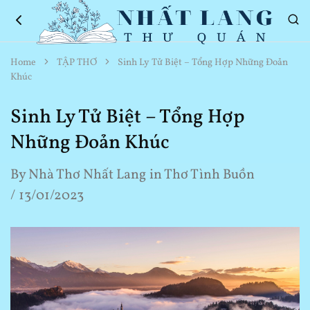
Nhất
Thơ
Home
TẬP THƠ
Sinh Ly Tử Biệt – Tổng Hợp Những Đoản
Lang
Hay
Khúc
Thư
Về
Quán
Cuộc
Sống
Sinh Ly Tử Biệt – Tổng Hợp
Những Đoản Khúc
By
Nhà Thơ Nhất Lang
in
Thơ Tình Buồn
13/01/2023