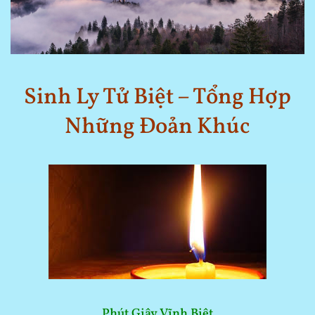
Sinh Ly Tử Biệt – Tổng Hợp
Những Đoản Khúc
Phút Giây Vĩnh Biệt