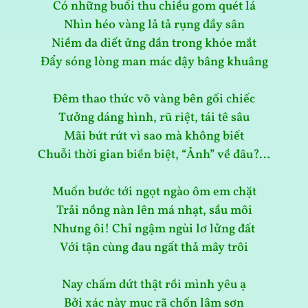
Có những buổi thu chiều gom quét lá
Nhìn héo vàng lả tả rụng đầy sân
Niềm da diết ửng dần trong khóe mắt
Đẩy sóng lòng man mác dậy bâng khuâng
Đêm thao thức võ vàng bên gối chiếc
Tưởng dáng hình, rũ riệt, tái tê sâu
Mãi bứt rứt vì sao mà không biết
Chuỗi thời gian biền biệt, “Ảnh” về đâu?…
Muốn bước tới ngọt ngào ôm em chặt
Trải nồng nàn lên má nhạt, sầu môi
Nhưng ôi! Chỉ ngậm ngùi lơ lửng đất
Với tận cùng đau ngất thả mây trôi
Nay chấm dứt thật rồi mình yêu ạ
Bởi xác này mục rã chốn lâm sơn