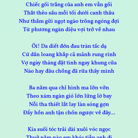
Chiếc gối trắng của anh em vẫn gối
Thắt thẻo sầu mỗi tối dưới canh thâu
Như thầm gửi ngọt ngào trông ngóng đợi
Từ phương ngàn diệu vợi trở về nhau
Ôi! Da diết đớn đau tràn tấc dạ
Cứ dần loang khắp cả mảnh rung rinh
Vợ ngày tháng đặt tình ngay khung cửa
Nào hay đâu chồng đã rữa thây mình
Ba năm qua chỉ hình ma lởn vởn
Theo xám ngàn gió lớn lững lờ bay
Nỗi tha thiết lắt lay làn sóng gợn
Đẩy hồn anh tận chốn ngược về đây…
Kia suối tóc trải dài xuôi vóc ngọc
Thuở năm nào em khóc tiễn anh đi