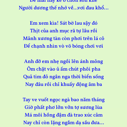
Để mai này kẻ ở chốn sơn khê
Người dương thế nhớ về…vơi đau khổ…
Em xem kìa! Sát bờ lau sậy đó
Thịt của anh mục rã tự lâu rồi
Mảnh xương tàn còn phơi trên lá cỏ
Để chạnh nhìn vò võ bóng chơi vơi
Anh đỡ em nhẹ ngồi lên ánh mỏng
Ôm chặt vào ủ ấm chút phôi pha
Quả tim đỏ ngân nga thời biển sống
Nay đâu rồi chỉ khuấy động âm ba
Tay ve vuốt ngọc ngà bao năm tháng
Giờ phất phơ lởn vởn tợ sương lùa
Má môi hồng đậm đà trao xúc cảm
Nay chỉ còn lặng ngắm dạ sầu đưa…