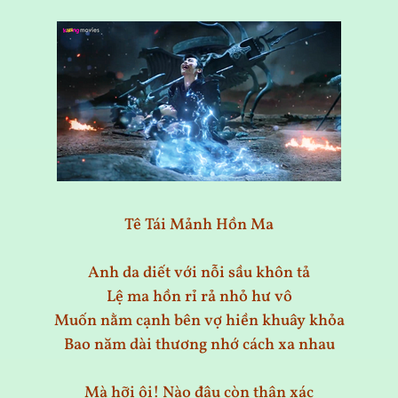
Tê Tái Mảnh Hồn Ma
Anh da diết với nỗi sầu khôn tả
Lệ ma hồn rỉ rả nhỏ hư vô
Muốn nằm cạnh bên vợ hiền khuây khỏa
Bao năm dài thương nhớ cách xa nhau
Mà hỡi ôi! Nào đâu còn thân xác