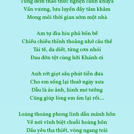
Từng đêm thao thức nghẹn canh khuya
Vấn vương, lưu luyến đầy tâm khảm
Mong mỏi thời gian sớm một nhà
Am tự đìu hiu phủ bốn bề
Chiều chiều thỉnh thoảng nhớ câu thề
Tái tê, da diết, từng cơn nhói
Đau đớn tột cùng hỡi Khánh ơi
Anh rớt giọt sầu phút tiễn đưa
Cho em sống lại thuở ngày xưa
Dẫu là ảo ảnh, hình mơ tưởng
Cũng giúp lòng em ấm lại rồi…
Loáng thoáng phong linh dẫn mảnh hồn
Về nơi vĩnh biệt chuỗi hoàng hôn
Dấu yêu tha thiết, vòng ngang trái