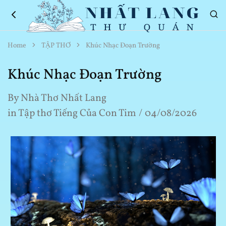
Nhất
Thơ
Home
TẬP THƠ
Khúc Nhạc Đoạn Trường
Lang
Hay
Thư
Về
Quán
Cuộc
Khúc Nhạc Đoạn Trường
Sống
By
Nhà Thơ Nhất Lang
in
Tập thơ Tiếng Của Con Tim
04/08/2026