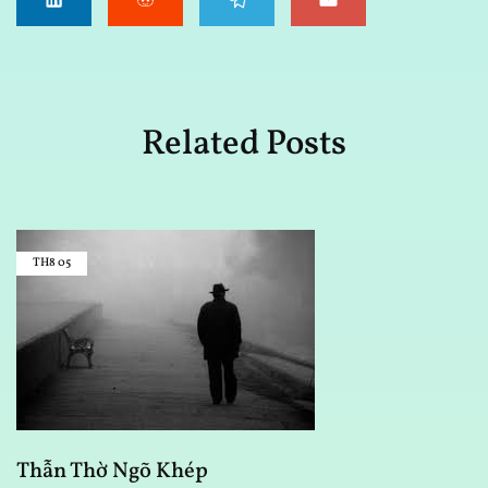
Related Posts
TH8
05
M
Thẫn Thờ Ngõ Khép