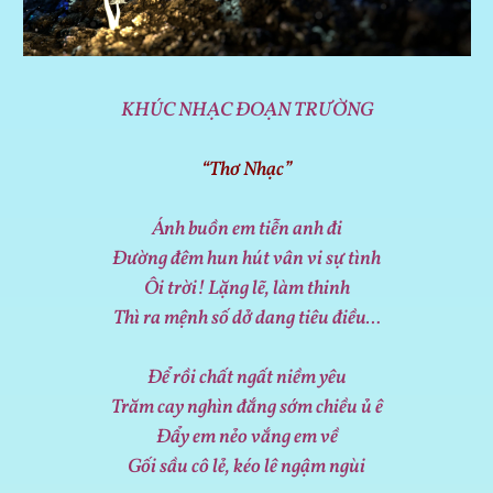
KHÚC NHẠC ĐOẠN TRƯỜNG
“Thơ Nhạc”
Ánh buồn em tiễn anh đi
Đường đêm hun hút vân vi sự tình
Ôi trời! Lặng lẽ, làm thinh
Thì ra mệnh số dở dang tiêu điều…
Để rồi chất ngất niềm yêu
Trăm cay nghìn đắng sớm chiều ủ ê
Đẩy em nẻo vắng em về
Gối sầu cô lẻ, kéo lê ngậm ngùi