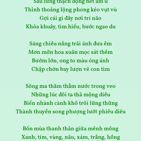
Sau lưng thạch động nét âm u
Thỉnh thoảng lộng phong kéo vụt vù
Gợi cái gì đây nơi trí não
Khỏa khuây, tìm hiểu, bước ngao du
Sáng chiều nắng trải ánh đưa êm
Mơn mởn hoa xuân mọc sát thềm
Bướm lớn, ong to màu óng ánh
Chập chờn bay lượn vẽ con tim
Sông ma thăm thẳm nước trong veo
Những lúc đôi ta thả mộng diều
Biến nhánh cành khô trôi lững thững
Thành thuyền song phượng lướt phiêu diêu
Bốn mùa thanh thản giữa mênh mông
Xanh, tím, vàng, nâu, xám, trắng, hồng