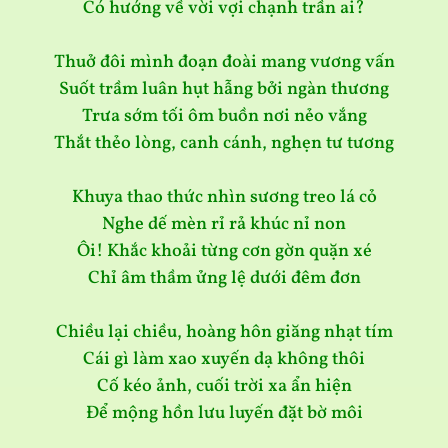
Có hướng về vời vợi chạnh trần ai?
Thuở đôi mình đoạn đoài mang vương vấn
Suốt trầm luân hụt hẫng bởi ngàn thương
Trưa sớm tối ôm buồn nơi nẻo vắng
Thắt thẻo lòng, canh cánh, nghẹn tư tương
Khuya thao thức nhìn sương treo lá cỏ
Nghe dế mèn rỉ rả khúc nỉ non
Ôi! Khắc khoải từng cơn gờn quặn xé
Chỉ âm thầm ửng lệ dưới đêm đơn
Chiều lại chiều, hoàng hôn giăng nhạt tím
Cái gì làm xao xuyến dạ không thôi
Cố kéo ảnh, cuối trời xa ẩn hiện
Để mộng hồn lưu luyến đặt bờ môi