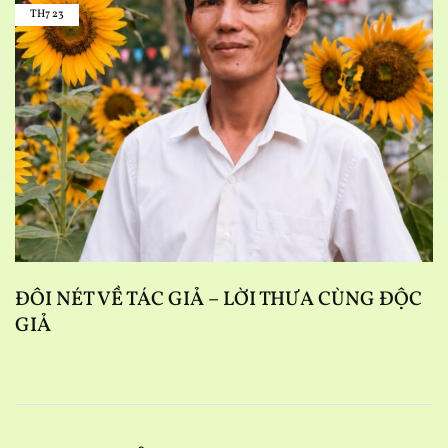
TH7
23
D
N
ĐÔI NÉT VỀ TÁC GIẢ – LỜI THƯA CÙNG ĐỘC
GIẢ