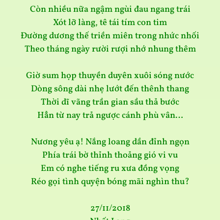
Còn nhiều nữa ngậm ngùi đau ngang trái
Xót lỡ làng, tê tái tím con tim
Đường dương thế triền miên trong nhức nhối
Theo tháng ngày rười rượi nhớ nhung thêm
Giờ sum họp thuyền duyên xuôi sóng nước
Dòng sông dài nhẹ lướt đến thênh thang
Thời dĩ vãng trần gian sầu thả bước
Hẳn từ nay trả ngược cánh phù vân…
Nương yêu ạ! Nắng loang dần đỉnh ngọn
Phía trái bờ thỉnh thoảng gió vi vu
Em có nghe tiếng ru xưa đồng vọng
Réo gọi tình quyện bóng mãi nghìn thu?
27/11/2018