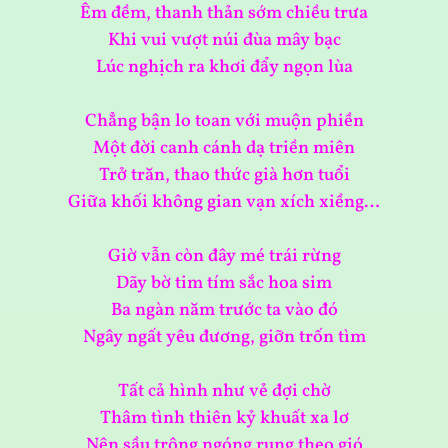
Êm đềm, thanh thản sớm chiều trưa
Khi vui vượt núi đùa mây bạc
Lúc nghịch ra khơi đẩy ngọn lùa
Chẳng bận lo toan với muộn phiền
Một đời canh cánh dạ triền miên
Trở trăn, thao thức già hơn tuổi
Giữa khối không gian vạn xích xiềng…
Giờ vẫn còn đây mé trái rừng
Dãy bờ tim tím sắc hoa sim
Ba ngàn năm trước ta vào đó
Ngây ngất yêu đương, giỡn trốn tìm
Tất cả hình như vẻ đợi chờ
Thâm tình thiên kỷ khuất xa lơ
Nên sầu trông ngóng rung theo gió