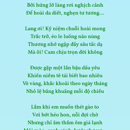
Bởi hứng lỡ làng rơi nghịch cảnh
Để hoài da diết, nghẹn tư tương…
Lang ơi! Kỷ niệm chuỗi hoài mong
Trắc trở, éo le luống não nùng
Thương nhớ ngập đầy sâu tấc dạ
Mà ôi! Cam chịu trọn đời không
Được gặp một lần bậu dấu yêu
Khiến niềm tê tái biết bao nhiêu
Võ vàng, khắc khoải theo ngày tháng
Nhỏ lệ bâng khuâng mỗi độ chiều
Lắm khi em muốn thét gào to
Vơi bớt héo hon, nỗi đợi chờ
Nhưng chỉ âm thầm ôm giá lạnh